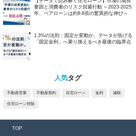
【データで読み解く住宅ローン】市場の成長
要因と消費者のリスク回避行動 ～2023-2025
年、ペアローンは約8.6倍の驚異的な伸び～
1.3%の法則：固定か変動か。データが告げる
「固定金利」へ乗り換えるべき最後の臨界点
人気
タグ
不動産営業
不動産契約
住宅ローン
金利
減税
住宅ローン控除
TOP