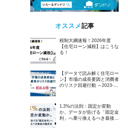
オススメ
記事
税制大綱速報！2026年度
【住宅ローン減税】はこうな
る！
【データで読み解く住宅ロー
ン】市場の成長要因と消費者
のリスク回避行動 ～2023-
2025年、ペアローンは約8.6
倍の驚異的な伸び～
1.3%の法則：固定か変動
か。データが告げる「固定金
利」へ乗り換えるべき最後の
臨界点