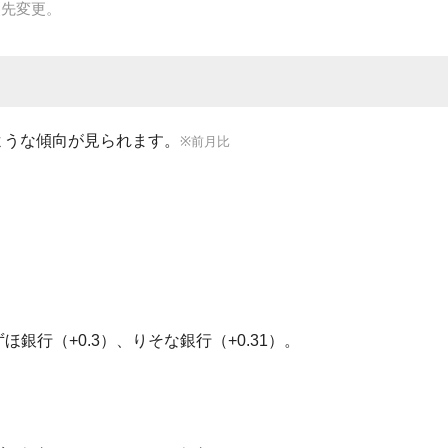
照先変更。
ような傾向が見られます。
※前月比
ずほ銀行（+0.3）、りそな銀行（+0.31）。