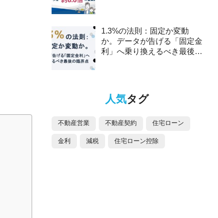
2025年、ペアローンは約8.6
倍の驚異的な伸び～
1.3%の法則：固定か変動
か。データが告げる「固定金
利」へ乗り換えるべき最後の
臨界点
人気
タグ
不動産営業
不動産契約
住宅ローン
金利
減税
住宅ローン控除