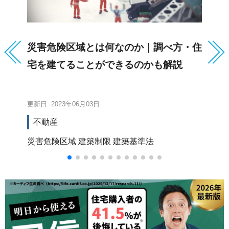
災害危険区域とは何なのか｜調べ方・住
「
宅を建てることができるのかも解説
は
更新日: 2023年06月03日
更新
不動産
災害危険区域
建築制限
建築基準法
都