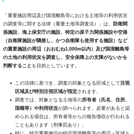
「重要施設周辺及び国境離島等における土地等の利用状況
の調査等に関する法律（重要土地等調査法）」は、
防衛関
係施設、海上保安庁の施設、特定の原子力関係施設や空港
（自衛隊施設が隣接し、かつ自衛隊も使用する施設）など
の重要施設の周辺（おおむね1,000m以内）及び国境離島等
の土地の利用状況を調査し、安全保障上の支障がないかを
判断すること
を目的としています。
この法律に基づき、調査の対象となる区域として
注視
区域及び特別注視区域が指定
されます。
調査では、対象となる土地等の
所有者（氏名、住所、
国籍等）や利用状況
が調べられます。必要があると認
められる場合は、所有者等からの報告徴収が行われる
こともあります（刑事罰あり）。
特に、特定重要施設や特定国境離島等の周辺・区域と