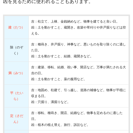
凶を見るために使われることもあります。
吉：柱立て、上棟、金銭納めなど。物事を建てると良い日。
建（たつ）
凶：土を動かすこと、蔵開き。改築や草刈りや井戸掘りなどは控
える。
吉：種蒔き、井戸掘り、神事など。悪いものを取り除くのに適し
除（のぞ
た日。
く）
凶：土を動かすこと、結婚、蔵開きなど。
吉：建築、移転、結婚、祝い事、開店など。万事が満たされる大
満（みつ）
吉の日。
凶：土を動かすこと、薬の服用など。
吉：地固め、柱建て、引っ越し、道路の補修など。物事が平穏に
平（たい
収まる日。
ら）
凶：穴掘り、溝掘りなど。
吉：移転、種蒔き、開店、結婚など。物事を定めるのに適した
定（さだ
日。
ん）
凶：植木の植え替え、旅行、訴訟など。