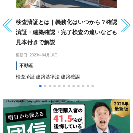
検査済証とは｜義務化はいつから？確認
第
済証・建築確認・完了検査の違いなども
や
見本付きで解説
O
更新日: 2023年04月10日
更新
不動産
検査済証
建築基準法
建築確認
用