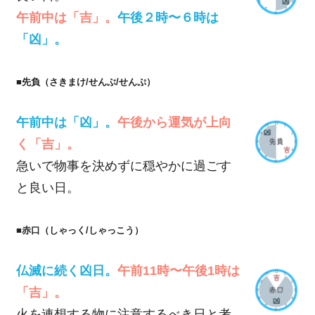
午前中は「吉」。
午後２時〜６時は
「凶」。
■先負（さきまけ/せんぶ/せんぷ）
午前中は「凶」。
午後から運気が上向
く「吉」。
急いで物事を決めずに穏やかに過ごす
と良い日。
■赤口（しゃっく/しゃっこう）
仏滅に続く凶日。
午前11時〜午後1時は
「吉」。
火を連想する物に注意するべき日と考