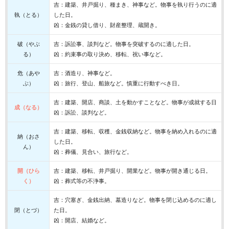
吉：建築、井戸掘り、種まき、神事など。物事を執り行うのに適
執（とる）
した日。
凶：金銭の貸し借り、財産整理、蔵開き。
破（やぶ
吉：訴訟事、談判など。物事を突破するのに適した日。
る）
凶：約束事の取り決め、移転、祝い事など。
危（あや
吉：酒造り、神事など。
ぶ）
凶：旅行、登山、船旅など。慎重に行動すべき日。
吉：建築、開店、商談、土を動かすことなど。物事が成就する日
成（なる）
凶：訴訟、談判など。
吉：建築、移転、収穫、金銭収納など。物事を納め入れるのに適
納（おさ
した日。
ん）
凶：葬儀、見合い、旅行など。
開（ひら
吉：建築、移転、井戸掘り、開業など。物事が開き通じる日。
く）
凶：葬式等の不浄事。
吉：穴塞ぎ、金銭出納、墓造りなど。物事を閉じ込めるのに適し
閉（とづ）
た日。
凶：開店、結婚など。