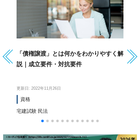
「債権譲渡」とは何かをわかりやすく解
建
説｜成立要件・対抗要件
験
更新日: 2022年11月26日
更新
資格
宅建試験
民法
国