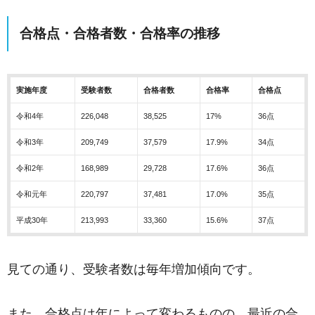
合格点・合格者数・合格率の推移
実施年度
受験者数
合格者数
合格率
合格点
令和4年
226,048
38,525
17%
36点
令和3年
209,749
37,579
17.9%
34点
令和2年
168,989
29,728
17.6%
36点
令和元年
220,797
37,481
17.0%
35点
平成30年
213,993
33,360
15.6%
37点
見ての通り、受験者数は毎年増加傾向です。
また、合格点は年によって変わるものの、最近の合