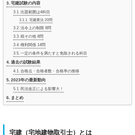
宅建試験の内容
出題範囲は4科目
宅建業法 20問
法令上の制限 8問
税その他 8問
権利関係 14問
一定の条件を満たすと免除される科目
過去の試験結果
合格点・合格者数・合格率の推移
2023年の最新動向
民法改正による影響大！
まとめ
宅建（宅地建物取引士）とは