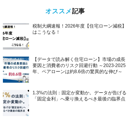
オススメ
記事
税制大綱速報！2026年度【住宅ローン減税】
はこうなる！
【データで読み解く住宅ローン】市場の成長
要因と消費者のリスク回避行動 ～2023-2025
年、ペアローンは約8.6倍の驚異的な伸び～
1.3%の法則：固定か変動か。データが告げる
「固定金利」へ乗り換えるべき最後の臨界点