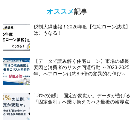
オススメ
記事
税制大綱速報！2026年度【住宅ローン減税】
はこうなる！
【データで読み解く住宅ローン】市場の成長
要因と消費者のリスク回避行動 ～2023-2025
年、ペアローンは約8.6倍の驚異的な伸び～
1.3%の法則：固定か変動か。データが告げる
「固定金利」へ乗り換えるべき最後の臨界点