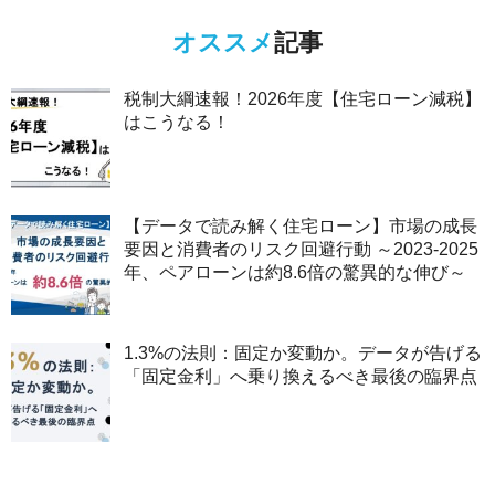
オススメ
記事
税制大綱速報！2026年度【住宅ローン減税】
はこうなる！
【データで読み解く住宅ローン】市場の成長
要因と消費者のリスク回避行動 ～2023-2025
年、ペアローンは約8.6倍の驚異的な伸び～
1.3%の法則：固定か変動か。データが告げる
「固定金利」へ乗り換えるべき最後の臨界点