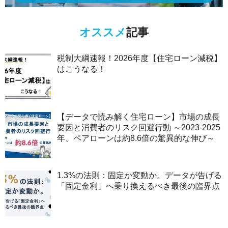
オススメ
記事
税制大綱速報！2026年度【住宅ローン減税】
はこうなる！
【データで読み解く住宅ローン】市場の成長
要因と消費者のリスク回避行動 ～2023-2025
年、ペアローンは約8.6倍の驚異的な伸び～
1.3%の法則：固定か変動か。データが告げる
「固定金利」へ乗り換えるべき最後の臨界点