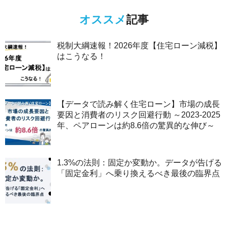
オススメ
記事
税制大綱速報！2026年度【住宅ローン減税】
はこうなる！
【データで読み解く住宅ローン】市場の成長
要因と消費者のリスク回避行動 ～2023-2025
年、ペアローンは約8.6倍の驚異的な伸び～
1.3%の法則：固定か変動か。データが告げる
「固定金利」へ乗り換えるべき最後の臨界点