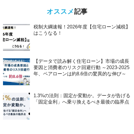
オススメ
記事
税制大綱速報！2026年度【住宅ローン減税】
はこうなる！
【データで読み解く住宅ローン】市場の成長
要因と消費者のリスク回避行動 ～2023-2025
年、ペアローンは約8.6倍の驚異的な伸び～
1.3%の法則：固定か変動か。データが告げる
「固定金利」へ乗り換えるべき最後の臨界点