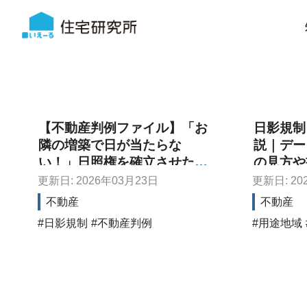
【不動産判例ファイル】「お
日影規制
隣の増築で日が当たらな
説｜デー
い！」日照権を確立させた歴
の見方や
史的判決とは？
更新日: 2026年03月23日
更新日: 20
不動産
不動産
日影規制
不動産判例
用途地域