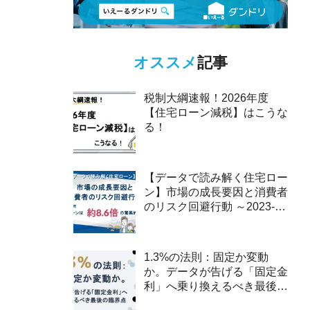
オススメ
記事
税制大綱速報！2026年度
【住宅ローン減税】はこうな
る！
【データで読み解く住宅ロー
ン】市場の成長要因と消費者
のリスク回避行動 ～2023-
2025年、ペアローンは約8.6
倍の驚異的な伸び～
1.3%の法則：固定か変動
か。データが告げる「固定金
利」へ乗り換えるべき最後の
臨界点