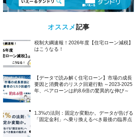
オススメ
記事
税制大綱速報！2026年度【住宅ローン減税】
はこうなる！
【データで読み解く住宅ローン】市場の成長
要因と消費者のリスク回避行動 ～2023-2025
年、ペアローンは約8.6倍の驚異的な伸び～
1.3%の法則：固定か変動か。データが告げる
「固定金利」へ乗り換えるべき最後の臨界点