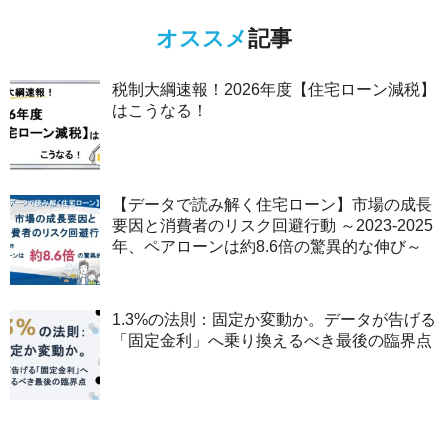
オススメ
記事
税制大綱速報！2026年度【住宅ローン減税】
はこうなる！
【データで読み解く住宅ローン】市場の成長
要因と消費者のリスク回避行動 ～2023-2025
年、ペアローンは約8.6倍の驚異的な伸び～
1.3%の法則：固定か変動か。データが告げる
「固定金利」へ乗り換えるべき最後の臨界点