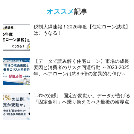
オススメ
記事
税制大綱速報！2026年度【住宅ローン減税】
はこうなる！
【データで読み解く住宅ローン】市場の成長
要因と消費者のリスク回避行動 ～2023-2025
年、ペアローンは約8.6倍の驚異的な伸び～
1.3%の法則：固定か変動か。データが告げる
「固定金利」へ乗り換えるべき最後の臨界点