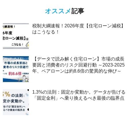
オススメ
記事
税制大綱速報！2026年度【住宅ローン減税】
はこうなる！
【データで読み解く住宅ローン】市場の成長
要因と消費者のリスク回避行動 ～2023-2025
年、ペアローンは約8.6倍の驚異的な伸び～
1.3%の法則：固定か変動か。データが告げる
「固定金利」へ乗り換えるべき最後の臨界点