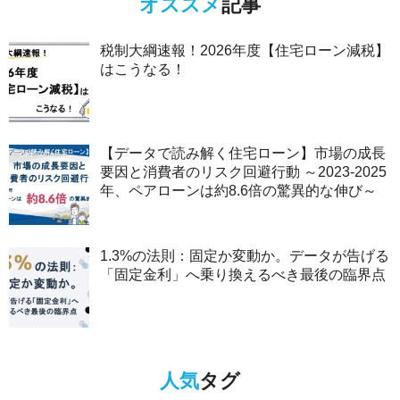
オススメ
記事
税制大綱速報！2026年度【住宅ローン減税】
はこうなる！
【データで読み解く住宅ローン】市場の成長
要因と消費者のリスク回避行動 ～2023-2025
年、ペアローンは約8.6倍の驚異的な伸び～
1.3%の法則：固定か変動か。データが告げる
「固定金利」へ乗り換えるべき最後の臨界点
人気
タグ