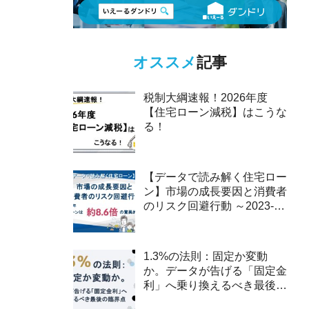
オススメ
記事
税制大綱速報！2026年度
【住宅ローン減税】はこうな
る！
【データで読み解く住宅ロー
ン】市場の成長要因と消費者
のリスク回避行動 ～2023-
2025年、ペアローンは約8.6
倍の驚異的な伸び～
1.3%の法則：固定か変動
か。データが告げる「固定金
利」へ乗り換えるべき最後の
臨界点