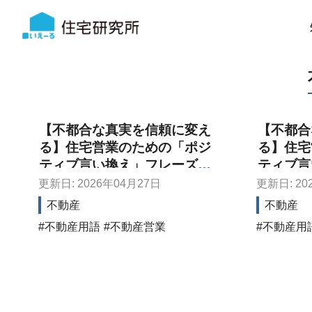
【不都合な真実を信頼に変え
【不都合
る】住宅営業のための「ポジ
る】住宅
ティブ言い換え」フレーズ辞
ティブ言
典～住宅ローン・実務ナビ編
典～商談
更新日: 2026年04月27日
更新日: 20
～
不動産
不動産
不動産用語
不動産営業
不動産用