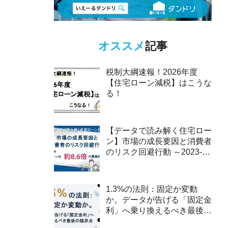
オススメ
記事
税制大綱速報！2026年度
【住宅ローン減税】はこうな
る！
【データで読み解く住宅ロー
ン】市場の成長要因と消費者
のリスク回避行動 ～2023-
2025年、ペアローンは約8.6
倍の驚異的な伸び～
1.3%の法則：固定か変動
か。データが告げる「固定金
利」へ乗り換えるべき最後の
臨界点