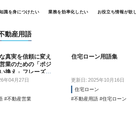
知識を身につけたい
業務を効率化したい
お役立ち情報が欲
不動産用語
な真実を信頼に変え
住宅ローン用語集
営業のための「ポジ
い換え」フレーズ辞
・契約獲得編～
26年04月27日
更新日: 2025年10月16日
住宅ローン
語
不動産営業
不動産用語
住宅ローン