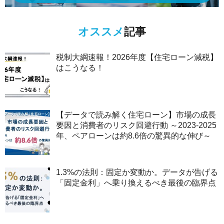
オススメ
記事
税制大綱速報！2026年度【住宅ローン減税】
はこうなる！
【データで読み解く住宅ローン】市場の成長
要因と消費者のリスク回避行動 ～2023-2025
年、ペアローンは約8.6倍の驚異的な伸び～
1.3%の法則：固定か変動か。データが告げる
「固定金利」へ乗り換えるべき最後の臨界点