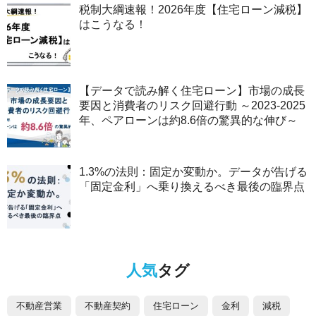
税制大綱速報！2026年度【住宅ローン減税】
はこうなる！
【データで読み解く住宅ローン】市場の成長
要因と消費者のリスク回避行動 ～2023-2025
年、ペアローンは約8.6倍の驚異的な伸び～
1.3%の法則：固定か変動か。データが告げる
「固定金利」へ乗り換えるべき最後の臨界点
人気
タグ
不動産営業
不動産契約
住宅ローン
金利
減税