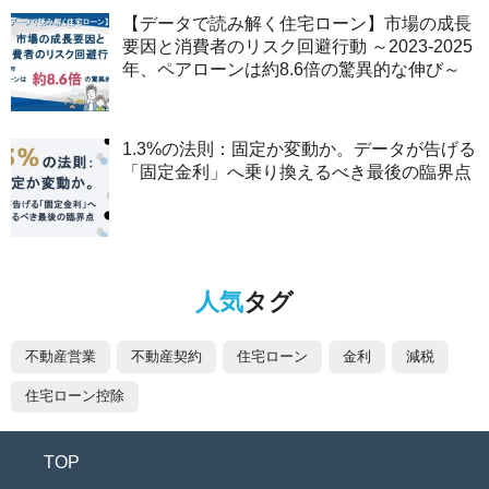
【データで読み解く住宅ローン】市場の成長
要因と消費者のリスク回避行動 ～2023-2025
年、ペアローンは約8.6倍の驚異的な伸び～
1.3%の法則：固定か変動か。データが告げる
「固定金利」へ乗り換えるべき最後の臨界点
人気
タグ
不動産営業
不動産契約
住宅ローン
金利
減税
住宅ローン控除
TOP