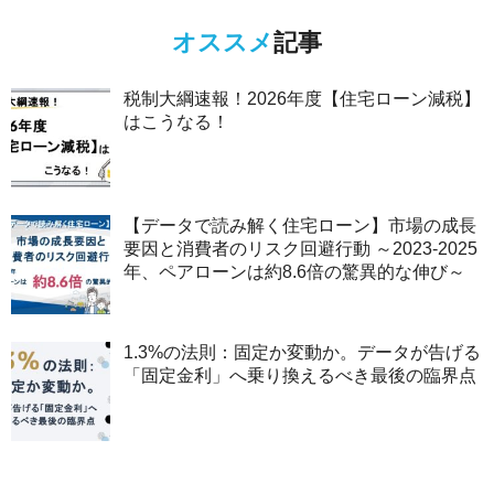
オススメ
記事
税制大綱速報！2026年度【住宅ローン減税】
はこうなる！
【データで読み解く住宅ローン】市場の成長
要因と消費者のリスク回避行動 ～2023-2025
年、ペアローンは約8.6倍の驚異的な伸び～
1.3%の法則：固定か変動か。データが告げる
「固定金利」へ乗り換えるべき最後の臨界点