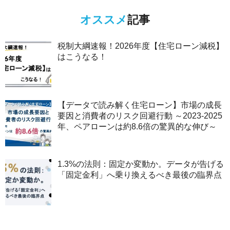
オススメ
記事
税制大綱速報！2026年度【住宅ローン減税】
はこうなる！
【データで読み解く住宅ローン】市場の成長
要因と消費者のリスク回避行動 ～2023-2025
年、ペアローンは約8.6倍の驚異的な伸び～
1.3%の法則：固定か変動か。データが告げる
「固定金利」へ乗り換えるべき最後の臨界点