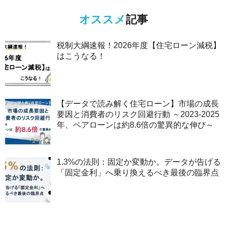
オススメ
記事
税制大綱速報！2026年度【住宅ローン減税】
はこうなる！
【データで読み解く住宅ローン】市場の成長
要因と消費者のリスク回避行動 ～2023-2025
年、ペアローンは約8.6倍の驚異的な伸び～
1.3%の法則：固定か変動か。データが告げる
「固定金利」へ乗り換えるべき最後の臨界点