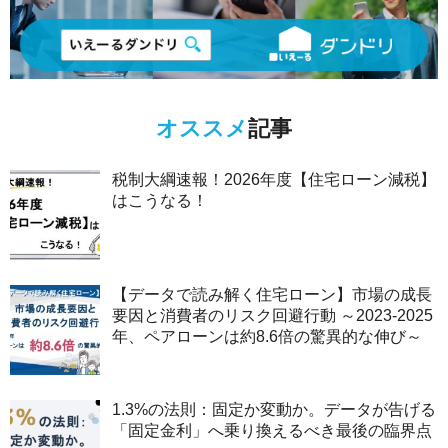
オススメ
記事
税制大綱速報！2026年度【住宅ローン減税】
はこうなる！
【データで読み解く住宅ローン】市場の成長
要因と消費者のリスク回避行動 ～2023-2025
年、ペアローンは約8.6倍の驚異的な伸び～
1.3%の法則：固定か変動か。データが告げる
「固定金利」へ乗り換えるべき最後の臨界点