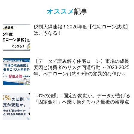
オススメ
記事
税制大綱速報！2026年度【住宅ローン減税】
はこうなる！
【データで読み解く住宅ローン】市場の成長
要因と消費者のリスク回避行動 ～2023-2025
年、ペアローンは約8.6倍の驚異的な伸び～
1.3%の法則：固定か変動か。データが告げる
「固定金利」へ乗り換えるべき最後の臨界点