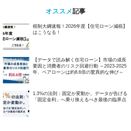
オススメ
記事
税制大綱速報！2026年度【住宅ローン減税】
はこうなる！
【データで読み解く住宅ローン】市場の成長
要因と消費者のリスク回避行動 ～2023-2025
年、ペアローンは約8.6倍の驚異的な伸び～
1.3%の法則：固定か変動か。データが告げる
「固定金利」へ乗り換えるべき最後の臨界点