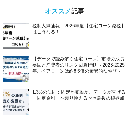
オススメ
記事
税制大綱速報！2026年度【住宅ローン減税】
はこうなる！
【データで読み解く住宅ローン】市場の成長
要因と消費者のリスク回避行動 ～2023-2025
年、ペアローンは約8.6倍の驚異的な伸び～
1.3%の法則：固定か変動か。データが告げる
「固定金利」へ乗り換えるべき最後の臨界点