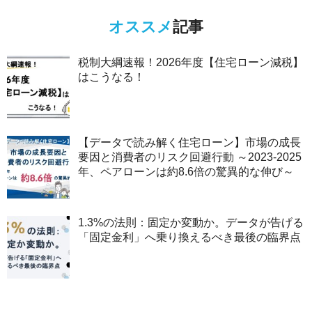
オススメ
記事
税制大綱速報！2026年度【住宅ローン減税】
はこうなる！
【データで読み解く住宅ローン】市場の成長
要因と消費者のリスク回避行動 ～2023-2025
年、ペアローンは約8.6倍の驚異的な伸び～
1.3%の法則：固定か変動か。データが告げる
「固定金利」へ乗り換えるべき最後の臨界点