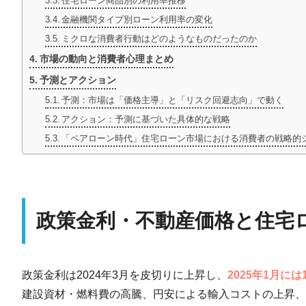
住宅ローン商品別の利用率推移
金融機関タイプ別ローン利用率の変化
ミクロな消費者行動はどのようなものだったのか
市場の動向と消費者心理まとめ
予測とアクション
予測：市場は「価格主導」と「リスク回避志向」で動く
アクション：予測に基づいた具体的な戦略
「ペアローン時代」住宅ローン市場における消費者の戦略的
政策金利・不動産価格と住宅
政策金利は2024年3月を皮切りに上昇し、
2025年1月には
建設資材・燃料費の高騰、円安による輸入コストの上昇、