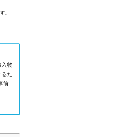
す。
購入物
するた
事前