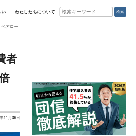
しい
わたしたちについて
検索
、ペアロー
費者
6倍
5年11月06日