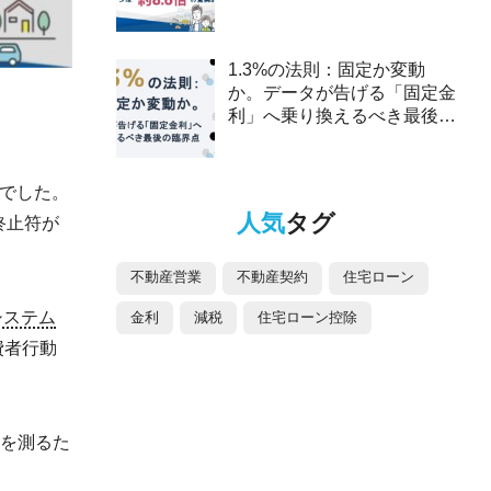
2025年、ペアローンは約8.6
倍の驚異的な伸び～
1.3%の法則：固定か変動
か。データが告げる「固定金
利」へ乗り換えるべき最後の
臨界点
とでした。
人気
タグ
終止符が
不動産営業
不動産契約
住宅ローン
システム
金利
減税
住宅ローン控除
費者行動
を測るた